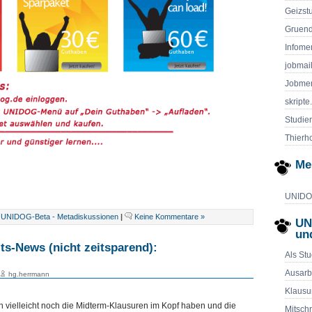
Geizst
Gruend
Infome
jobmai
Jobmen
skripte
Studie
Thierho
Me
UNIDOG
,
UNIDOG-Beta - Metadiskussionen
|
Keine Kommentare »
UN
un
ts-News (nicht zeitsparend):
Als Stu
Ausarb
hg.herrmann
Klausu
 vielleicht noch die Midterm-Klausuren im Kopf haben und die
Mitschr