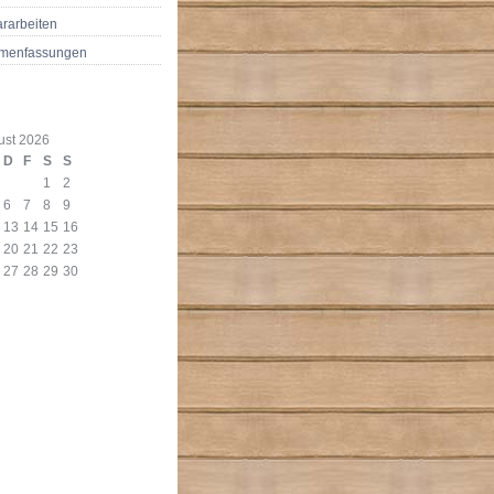
rarbeiten
menfassungen
ust 2026
D
F
S
S
1
2
6
7
8
9
13
14
15
16
20
21
22
23
27
28
29
30