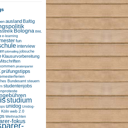
gs
ausland
Bafög
ben
ngspolitik
Bologna
sstreik
BWL
e-learning
t
mester
fun
schule
interview
en
jobsuche
jobmailing
e
Klausurvorbereitung
Mitschriften
nkommen
piratenpartei
k
prüfungstipps
emesterferien
sches Bundesamt
steuern
studentenjobs
um
enproteste
engebühren
is
studium
unidog
ipps
Unidog-
 Köln
web 2.0
ps
Weihnachten
arer-fokus
sparer-