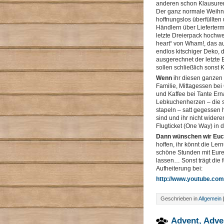
anderen schon Klausuren
Der ganz normale Weihn
hoffnungslos überfüllten 
Händlern über Lieferterm
letzte Dreierpack hochw
heart“ von Wham!, das a
endlos kitschiger Deko, 
ausgerechnet der letzte
sollen schließlich sons
Wenn
ihr diesen ganzen 
Familie, Mittagessen bei
und Kaffee bei Tante Ern
Lebkuchenherzen – die s
stapeln – satt gegessen 
sind und ihr nicht wider
Flugticket (One Way) in di
Dann wünschen wir Euc
hoffen, ihr könnt die Le
schöne Stunden mit Eure
lassen… Sonst trägt die 
Aufheiterung bei:
http://www.youtube.co
Geschrieben in
Allgemein
Advent, Adven