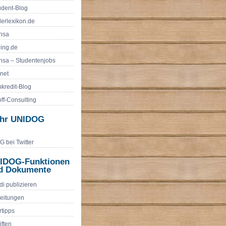
udent-Blog
erlexikon.de
nsa
ling.de
sa – Studentenjobs
.net
nkredit-Blog
ff-Consulting
hr UNIDOG
 bei Twitter
IDOG-Funktionen
d Dokumente
di publizieren
eitungen
rtipps
iften