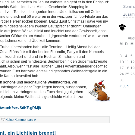
 und Hausarbeiten im Januar vorbereiten geht er in den Endspurt:
Semina
achts-Wahnsinn: Last-Minute Geschenke-Shopping in
und von Touristen belagerten Innenstädte, feilschen mit Online-
Zusam
ine und sich mit 50 weiteren in der winzigen Tchibo-Filiale um das
ertiger Herrensocken kloppen. Dazu „Last Christmas I gave you my
us mindestens jedem zweiten Lautsprecher dröhnt, Unmengen
die aus jedem Winkel blinkt und leuchtet und der Gewissheit, dass
 Becher Glühwein am Vorabend „irgendwie verdorben“ war – woher
Aug
t Kopfschmerzen und Übelkeit kommen.
M
D
M
Trubel überstanden habt, alle Termine – Heilig Abend bei der
 Oma, Frühstück mit der besten Freundin, Party mit den Kumpels
3
4
5
a – koordiniert sind und ihr Euch an Zimtsternen und
ich ja schon seit mindestens September in den Supermarktregale
10
11
12
habt. Also, wenn fast alle Türchen Eures Adventskalender geöffnet
17
18
19
erwarten Euer hart verdientes und gespartes Weihnachtsgeld in ein
24
25
26
e Karibik investiert hab:
31
h schöne und beschauliche Weihnachten.
Wir
« Jun
rnunterlagen ein paar Tage liegen lassen, ausspannen,
n Lieben verbringen und es Euch richtig gut gehen
folgende kleine Weihnachtsgeschichte vielleicht zur
m/watch?v=vSdKF-gRMj8
|
Keine Kommentare »
t, ein Lichtlein brennt!