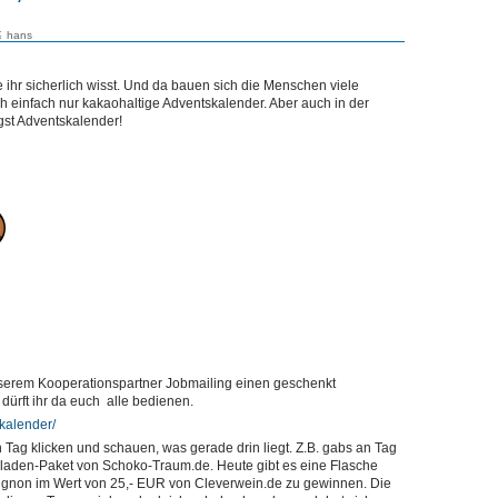
hans
 ihr sicherlich wisst. Und da bauen sich die Menschen viele
uch einfach nur kakaohaltige Adventskalender. Aber auch in der
ngst Adventskalender!
erem Kooperationspartner Jobmailing einen geschenkt
ürft ihr da euch alle bedienen.
/kalender/
n Tag klicken und schauen, was gerade drin liegt. Z.B. gabs an Tag
oladen-Paket von Schoko-Traum.de. Heute gibt es eine Flasche
gnon im Wert von 25,- EUR von Cleverwein.de zu gewinnen. Die