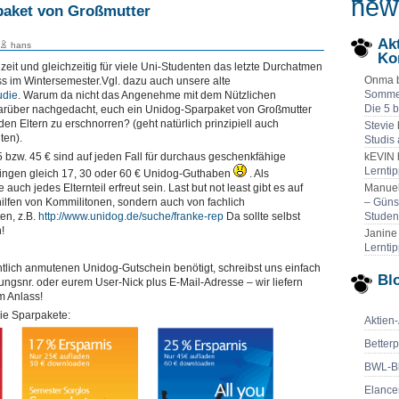
new
paket von Großmutter
Ak
hans
Ko
zeit und gleichzeitig für viele Uni-Studenten das letzte Durchatmen
Onma 
ss im Wintersemester.Vgl. dazu auch unsere alte
Sommer
udie
. Warum da nicht das Angenehme mit dem Nützlichen
Die 5 
arüber nachgedacht, euch ein Unidog-Sparpaket von Großmutter
en Eltern zu erschnorren? (geht natürlich prinzipiell auch
Stevie
ten).
Studis
5 bzw. 45 € sind auf jeden Fall für durchaus geschenkfähige
kEVIN 
Lernti
ingen gleich 17, 30 oder 60 € Unidog-Guthaben
. Als
 auch jedes Elternteil erfreut sein. Last but not least gibt es auf
Manuel
hilfen von Kommilitonen, sondern auch von fachlich
– Güns
en, z.B.
http://www.unidog.de/suche/franke-rep
Da sollte selbst
Studen
!
Janine
Lernti
tlich anmutenen Unidog-Gutschein benötigt, schreibst uns einfach
Blo
lungsnr. oder eurem User-Nick plus E-Mail-Adresse – wir liefern
 Anlass!
die Sparpakete:
Aktien
Betterp
BWL-B
Elance