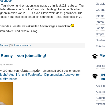
/kalender/
Geizst
n Tag klicken und schauen, was gerade drin liegt. Z.B. gabs an Tag
oladen-Paket von Schoko-Traum.de. Heute gibt es eine Flasche
Gruend
gnon im Wert von 25,- EUR von Cleverwein.de zu gewinnen. Die
Infome
iesen Tagesspielen glaub ich sehr hoch – also, es lohnt sich zu
jobmai
er nur das Fenster des aktuellen Adventstages anklicken
.
Jobmen
ten Advent und Nikolaus-Tag,
skripte
Studie
artner
|
1 Kommentar »
Thierho
Me
t Ronny – von jobmailing!
g.herrmann
UNIDOG
jobmailing.de
ny, Gründer von
– einem seit 1998 bestehenden
tische) Aushilfs- und Fachkräfte, Diplomanden, Absolventen,
UN
un
e Mitarbeite
r…
Als Stu
Ausarb
Klausu
Mitschr