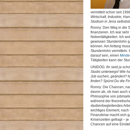
vermittelt schon seit 19
Wirtschaft, Industrie, 
Studium in Jena selbstst
Ronny: Den Weg in die Se
finanzieren. Ich war seh
Nebentätigkeiten. Ich wo
gewissen Stundenlohn ga
können. Am Anfang musst
Stundenlohn vermitteln. 
darauf sein, einen
Minde
Tätigkeiten kann der St
UNIDOG:
Ihr seid ja sch
Studis unterwegs! Wie h
Job suchen, geändert? Ist
finden? Spürst Du die Fi
Ronny: Die Chancen, na
davon ab, ob man auch s
Philosophie von jobmail
während der theoretische
studienbegleitendes Arb
wichtiges Element, nach 
Finanzkrise macht sich ga
Krisenzeiten gefragt – je
Chancen auf eine Einstel