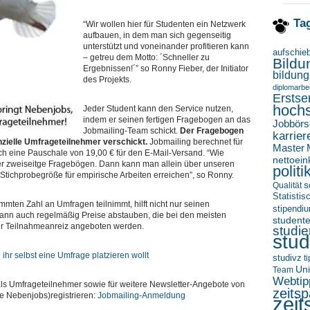
Ta
“Wir wollen hier für Studenten ein Netzwerk
aufbauen, in dem man sich gegenseitig
unterstützt und voneinander profitieren kann
aufschie
– getreu dem Motto: ´Schneller zu
Bildu
Ergebnissen!´” so Ronny Fieber, der Initiator
bildung
des Projekts.
diplomarbei
Erstse
hoch
Jeder Student kann den Service nutzen,
indem er seinen fertigen Fragebogen an das
Jobbörs
Jobmailing-Team schickt.
Der Fragebogen
karrier
nzielle Umfrageteilnehmer verschickt.
Jobmailing berechnet für
Master
ich eine Pauschale von 19,00 € für den E-Mail-Versand. “Wie
nettoei
er zweiseitge Fragebögen. Dann kann man allein über unseren
politi
e Stichprobegröße für empirische Arbeiten erreichen”, so Ronny.
s
Qualität
Statisti
mmten Zahl an Umfragen teilnimmt, hilft nicht nur seinen
stipendi
ann auch regelmäßig Preise abstauben, die bei den meisten
student
er Teilnahmeanreiz angeboten werden.
studi
stud
n ihr selbst eine Umfrage platzieren wollt
studivz
t
Uni
Team
Webtip
als Umfrageteilnehmer sowie für weitere Newsletter-Angebote von
zeitsp
e Nebenjobs)registrieren:
Jobmailing-Anmeldung
zeit