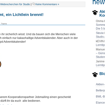
new
,
Webrecherchen für Studis
|
Keine Kommentare »
Ak
t, ein Lichtlein brennt!
Ko
Onma 
hans
Sommer
Die 5 
Stevie
 ihr sicherlich wisst. Und da bauen sich die Menschen viele
Studis
uch einfach nur kakaohaltige Adventskalender. Aber auch in der
kEVIN 
ngst Adventskalender!
Lernti
Manuel
– Güns
Studen
Janine
Lernti
Blo
Aktien
Betterp
BWL-B
erem Kooperationspartner Jobmailing einen geschenkt
ürft ihr da euch alle bedienen.
Elance