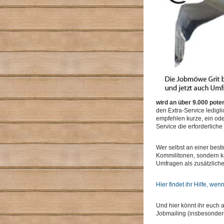
wird an über 9.000 pote
den Extra-Service ledigl
empfehlen kurze, ein od
Service die erforderlich
Wer selbst an einer besti
Kommilitonen, sondern k
Umfragen als zusätzlich
Hier findet ihr Hilfe, wen
Und hier könnt ihr euch 
Jobmailing (insbesonder