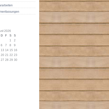
rarbeiten
menfassungen
ust 2026
D
F
S
S
1
2
6
7
8
9
13
14
15
16
20
21
22
23
27
28
29
30