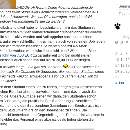
Semina
UNIDOG:
Hi Ronny, Deine Agentur jobmailing.de
98 bundesweit Studis aller Fachrichtungen an Unternehmen aus
Zusam
Handel und Handwerk. Was hat Dich bewogen, nach dem BWL-
ändiger Personaldienstleister zu werden?
lbstständigkeit habe ich beschritten, um mir das Studium zu
r unzufrieden mit den vorherrschenden Stundenlöhnen für diverse
llte selbst aktiv werden und Auftraggeber suchen, die einen
Aug
rantieren – schließlich muss man ja auch von so einem Job leben
M
D
M
en wir trotzdem klassische Studentenjobs mit 4-5 Mark
Heute bewerben wir solche Jobs nicht mehr! Wir können Stolz
3
4
5
stlohn von 7,50 EUR
zu garantieren! Und bei qualifizierten
10
11
12
undensatz auch schon mal auf bis zu 20,00 EUR ansteigen.
17
18
19
on wirklich lange – ein ganzes Jahrzehnt
als Dienstleister für
24
25
26
aben sich die Chancen für Studenten, die nach dem Studium einen
 es heute wirklich schwieriger als vor 10 Jahren, einen Job zu
31
nanzkrise
?
« Jun
ch dem Studium einen Job zu finden, hängen ganz entscheidend
chon Berufserfahrung vorweisen kann – und das ist auch die
ing.de: Unsere Aufgabe sehen wir darin, den Studenten schon
n Ausbildung die praktische Berufserfahrung zu vermitteln. Ein
eiten und die damit verbundene Sammlung von Berufspraxis ist ein
dem Studium erfolgreich den Jobeinstieg zu finden. Die
r nicht bemerkbar – im Gegenteil – gutes Personal ist vor allem in
 flexibler das Personal einsetzbar ist, desto höher stehen die
lung.