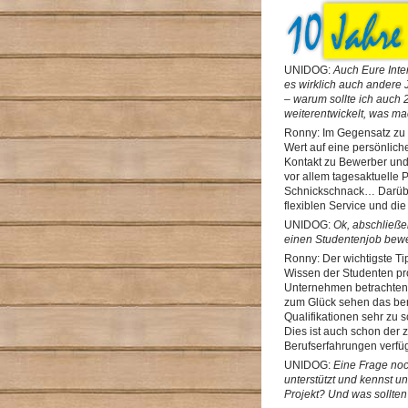
UNIDOG:
Auch Eure Inte
es wirklich auch andere
– warum sollte ich auch
weiterentwickelt, was ma
Ronny: Im Gegensatz zu 
Wert auf eine persönlich
Kontakt zu Bewerber und
vor allem tagesaktuelle
Schnickschnack… Darübe
flexiblen Service und die
UNIDOG:
Ok, abschließen
einen Studentenjob bewe
Ronny: Der wichtigste T
Wissen der Studenten prof
Unternehmen betrachten,
zum Glück sehen das ber
Qualifikationen sehr zu 
Dies ist auch schon der 
Berufserfahrungen verf
UNIDOG:
Eine Frage noc
unterstützt und kennst u
Projekt? Und was sollten