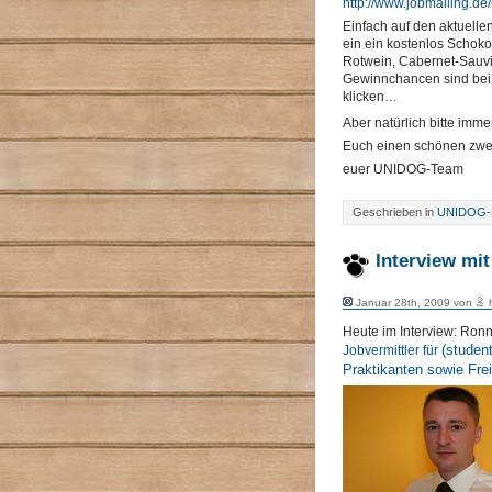
http://www.jobmailing.de
Einfach auf den aktuelle
ein ein kostenlos Schok
Rotwein, Cabernet-Sauvi
Gewinnchancen sind bei d
klicken…
Aber natürlich bitte imm
Euch einen schönen zwei
euer UNIDOG-Team
Geschrieben in
UNIDOG-P
Interview mi
Januar 28th, 2009 von
h
Heute im Interview: Ron
(studen
Jobvermittler für
Praktikanten sowie Frei