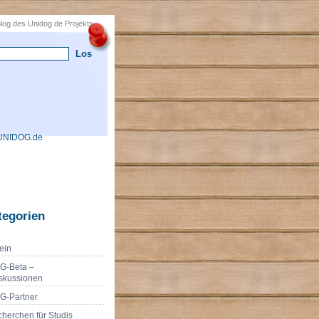
 Blog des Unidog.de Projekts
UNIDOG.de
tegorien
ein
G-Beta –
skussionen
G-Partner
herchen für Studis