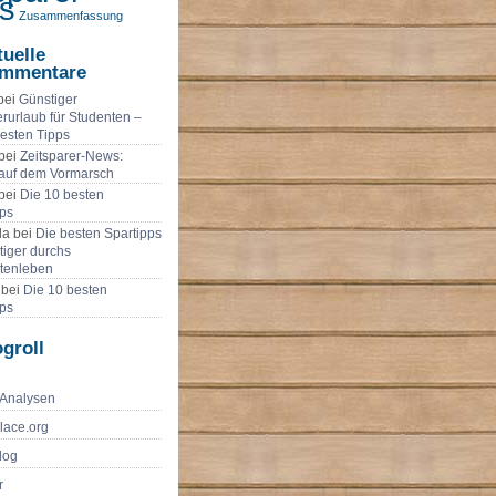
s
Zusammenfassung
tuelle
mmentare
bei
Günstiger
urlaub für Studenten –
besten Tipps
bei
Zeitsparer-News:
 auf dem Vormarsch
bei
Die 10 besten
pps
a bei
Die besten Spartipps
tiger durchs
tenleben
 bei
Die 10 besten
pps
groll
-Analysen
lace.org
log
r