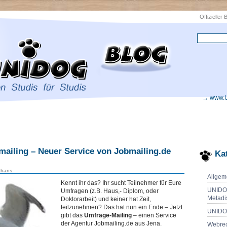
Offizieller
→ www.
ailing – Neuer Service von Jobmailing.de
Ka
hans
Allgem
Kennt ihr das? Ihr sucht Teilnehmer für Eure
UNIDO
Umfragen (z.B. Haus,- Diplom, oder
Metadi
Doktorarbeit) und keiner hat Zeit,
teilzunehmen? Das hat nun ein Ende – Jetzt
UNIDO
gibt das
Umfrage-Mailing
– einen Service
der Agentur Jobmailing.de aus Jena.
Webrec