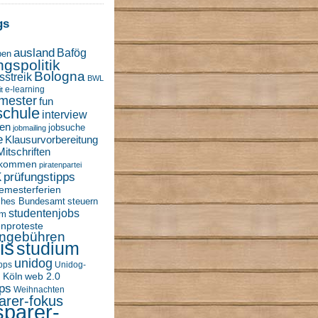
gs
ausland
Bafög
ben
ngspolitik
Bologna
sstreik
BWL
e-learning
t
mester
fun
schule
interview
en
jobsuche
jobmailing
e
Klausurvorbereitung
Mitschriften
nkommen
piratenpartei
k
prüfungstipps
emesterferien
sches Bundesamt
steuern
studentenjobs
um
enproteste
engebühren
is
studium
unidog
ipps
Unidog-
 Köln
web 2.0
ps
Weihnachten
arer-fokus
sparer-