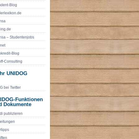
udent-Blog
erlexikon.de
nsa
ling.de
sa – Studentenjobs
.net
nkredit-Blog
ff-Consulting
hr UNIDOG
 bei Twitter
IDOG-Funktionen
d Dokumente
di publizieren
eitungen
rtipps
iften