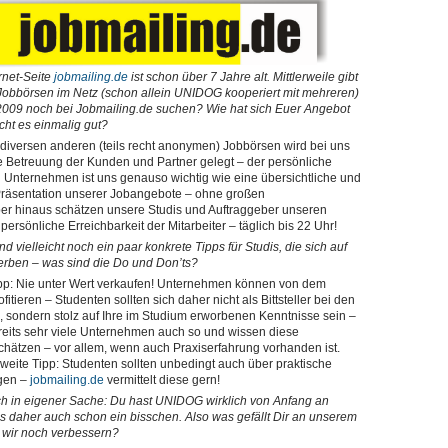
rnet-Seite
jobmailing.de
ist schon über 7 Jahre alt. Mittlerweile gibt
 Jobbörsen im Netz (schon allein UNIDOG kooperiert mit mehreren)
 2009 noch bei Jobmailing.de suchen? Wie hat sich Euer Angebot
cht es einmalig gut?
diversen anderen (teils recht anonymen) Jobbörsen wird bei uns
e Betreuung der Kunden und Partner gelegt – der persönliche
 Unternehmen ist uns genauso wichtig wie eine übersichtliche und
 Präsentation unserer Jobangebote – ohne großen
r hinaus schätzen unsere Studis und Auftraggeber unseren
 persönliche Erreichbarkeit der Mitarbeiter – täglich bis 22 Uhr!
d vielleicht noch ein paar konkrete Tipps für Studis, die sich auf
rben – was sind die Do und Don’ts?
ipp: Nie unter Wert verkaufen! Unternehmen können von dem
itieren – Studenten sollten sich daher nicht als Bittsteller bei den
 sondern stolz auf Ihre im Studium erworbenen Kenntnisse sein –
eits sehr viele Unternehmen auch so und wissen diese
schätzen – vor allem, wenn auch Praxiserfahrung vorhanden ist.
zweite Tipp: Studenten sollten unbedingt auch über praktische
ügen –
jobmailing.de
vermittelt diese gern!
h in eigener Sache: Du hast UNIDOG wirklich von Anfang an
ns daher auch schon ein bisschen. Also was gefällt Dir an unserem
 wir noch verbessern?