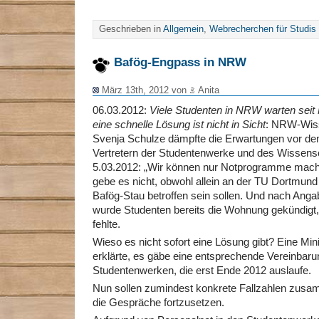
Geschrieben in
Allgemein
,
Webrecherchen für Studis
Bafög-Engpass in NRW
März 13th, 2012 von
Anita
06.03.2012:
Viele Studenten in NRW warten seit 
eine schnelle Lösung ist nicht in Sicht
: NRW-Wiss
Svenja Schulze dämpfte die Erwartungen vor dem
Vertretern der Studentenwerke und des Wissens
5.03.2012: „Wir können nur Notprogramme mach
gebe es nicht, obwohl allein an der TU Dortmun
Bafög-Stau betroffen sein sollen. Und nach Anga
wurde Studenten bereits die Wohnung gekündigt, 
fehlte.
Wieso es nicht sofort eine Lösung gibt? Eine Mi
erklärte, es gäbe eine entsprechende Vereinbaru
Studentenwerken, die erst Ende 2012 auslaufe.
Nun sollen zumindest konkrete Fallzahlen zus
die Gespräche fortzusetzen.