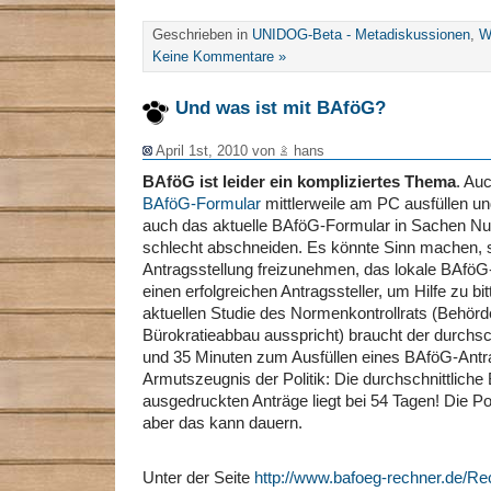
Geschrieben in
UNIDOG-Beta - Metadiskussionen
,
W
Keine Kommentare »
Und was ist mit BAföG?
April 1st, 2010 von
hans
BAföG ist leider ein kompliziertes Thema
. Au
BAföG-Formular
mittlerweile am PC ausfüllen un
auch das aktuelle BAföG-Formular in Sachen Nut
schlecht abschneiden. Es könnte Sinn machen, si
Antragsstellung freizunehmen, das lokale BAföG
einen erfolgreichen Antragssteller, um Hilfe zu bi
aktuellen Studie des Normenkontrollrats (Behörd
Bürokratieabbau ausspricht) braucht der durchsch
und 35 Minuten zum Ausfüllen eines BAföG-Antra
Armutszeugnis der Politik: Die durchschnittliche
ausgedruckten Anträge liegt bei 54 Tagen! Die Pol
aber das kann dauern.
Unter der Seite
http://www.bafoeg-rechner.de/Re