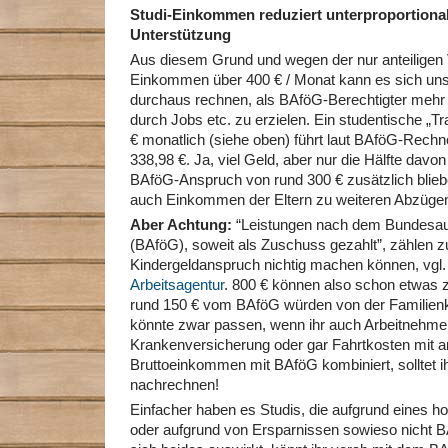
Studi-Einkommen reduziert unterproportiona
Unterstützung
Aus diesem Grund und wegen der nur anteilige
Einkommen über 400 € / Monat kann es sich un
durchaus rechnen, als BAföG-Berechtigter meh
durch Jobs etc. zu erzielen. Ein studentische „T
€ monatlich (siehe oben) führt laut BAföG-Rech
338,98 €. Ja, viel Geld, aber nur die Hälfte dav
BAföG-Anspruch von rund 300 € zusätzlich bliebe
auch Einkommen der Eltern zu weiteren Abzügen 
Aber Achtung:
“
Leistungen nach dem Bundesau
(BAföG), soweit als Zuschuss gezahlt”, zählen z
Kindergeldanspruch nichtig machen können, vgl
Arbeitsagentur
. 800 € können also schon etwas z
rund 150 € vom BAföG würden von der Familien
könnte zwar passen, wenn ihr auch Arbeitnehmera
Krankenversicherung oder gar Fahrtkosten mit a
Bruttoeinkommen mit BAföG kombiniert, solltet 
nachrechnen!
Einfacher haben es Studis, die aufgrund eines 
oder aufgrund von Ersparnissen sowieso nicht B