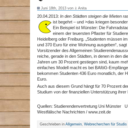
Juni 18th, 2013 von
Anita
20.04.2013:
In den Städten steigen die Mieten ra
ist begehrt – und >
das kriegen besonder
Ein Beispiel ist Münster: Die Fahrradsta
einem der teuersten Pflaster für Studier
Heidelberg oder Freiburg. „Studenten müssen i
und 370 Euro für eine Wohnung ausgeben“, sagt 
Vorsitzender des Allgemeinen Studierendenaus
reiche, gerade in den Städten, in denen in den d
Jahren um 30 Prozent gestiegen sind, kaum me
einfaches Modell macht es bei BAföG-Empfängern
bekommen Studenten 436 Euro monatlich, der Höc
Euro.
Auch aus diesem Grund hängt für 70 Prozent de
Studium von der finanziellen Unterstützung ihrer 
Quellen: Studierendenvertretung Uni Münster 
Westfälische Nachrichten / www.zeit.de
Geschrieben in
Allgemein
,
Webrecherchen für Studis