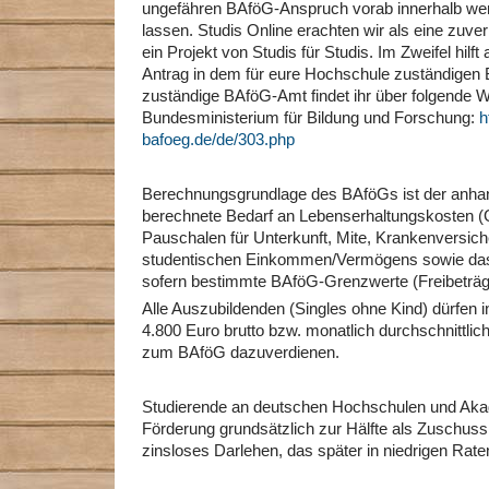
ungefähren BAföG-Anspruch vorab innerhalb we
lassen. Studis Online erachten wir als eine zuver
ein Projekt von Studis für Studis. Im Zweifel hilft
Antrag in dem für eure Hochschule zuständigen
zuständige BAföG-Amt findet ihr über folgende 
Bundesministerium für Bildung und Forschung:
h
bafoeg.de/de/303.php
Berechnungsgrundlage des BAföGs ist der anha
berechnete Bedarf an Lebenserhaltungskosten (
Pauschalen für Unterkunft, Mite, Krankenversic
studentischen Einkommen/Vermögens sowie das
sofern bestimmte BAföG-Grenzwerte (Freibeträge
Alle Auszubildenden (Singles ohne Kind) dürfen 
4.800 Euro brutto bzw. monatlich durchschnittli
zum BAföG dazuverdienen.
Studierende an deutschen Hochschulen und Akad
Förderung grundsätzlich zur Hälfte als Zuschuss 
zinsloses Darlehen, das später in niedrigen Rate