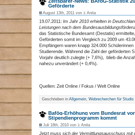
Zeitsparer-News: BAföG-Statistik 20
Geförderte
August 13th, 2011 von
Anita
19.07.2011:
Im Jahr 2010 erhielten in Deutschla
Leistungen nach dem Bundesausbildungsförder
das Statistische Bundesamt (Destatis) ermittelte
Geförderten somit im Vergleich zu 2009 um 43.0
Empfängern waren knapp 324.000 Schülerinnen 
Studierende. Während die Zahl der geförderten S
Vorjahr deutlich zulegte (+ 7,6%), blieb die Anz
nahezu unverändert (+ 0,4%).
Quellen: Zeit Online / Fokus / Welt Online
Geschrieben in
Allgemein
,
Webrecherchen für Studis
Bafög-Erhöhung vom Bundesrat vore
Stipendienprogramm kommt
Juli 18th, 2010 von
Anita
Jetzt muss sich der Vermittlungsausschuss mit