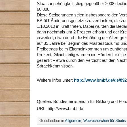
Staatsangehörigkeit stieg gegenüber 2008 deutli
60.000.
Diese Steigerungen seien insbesondere den Ver
BAföG-Änderungsgesetze zu verdanken, die zu
1.10.2010 in Kraft traten. Dabei wurden die Beda
dann nochmals um 2 Prozent erhöht und der Kre
erweitert, etwa durch die Erhöhung der Altersgr
auf 35 Jahre bei Beginn des Masterstudiums un
Freibetrags beim Elterneinkommen um zunächst
Prozent. Gleichzeitig wurden die Hürden für ein
gesenkt – etwa durch den Verzicht auf den Nac
Sprachkenntnissen.
Weitere Infos unter:
http://www.bmbf.de/de/89
Quellen: Bundesministerium für Bildung und For
URL: http://www.bmbf.de
Geschrieben in
Allgemein
,
Webrecherchen für Studis