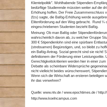
Klientelpolitik”. Wohlhabende Stipendien-Empfäng
bedürftige Studierende müssten weiter auf die dr
Erhöhung hoffen. Der Freie Zusammenschluss v
(fzs) sagte, die Bafög-Erhöhung werde ausgebre
Elitenförderung auf den Weg gebracht. Rund ¼ de
eingeschriebenen Studenten bezieht Bafög.
Meinung: Ob man Bafög oder Stipendienförderun
wahrscheinlich davon ab, zu welcher Gruppe Stu
300 € Stipendienlohn sind eine spürbare Entlastun
(strebsamen) Begünstigen, und, so bleibt zu hoff
ein Bafög-Antrag. Sozial gerecht sind sie nicht! 
definitionem der Förderung einer Leistungselite. 
Gerechtigkeitskritierien werden hier in einer zum
Debatte als scheinbare Widersprüche gegenein
nicht vielleicht beides wünschenswert, Stipendi
Wenn sich die Wirtschaft an ersteren beteiligen w
ihr das verwehren?
Quelle: www.ntv.de / www.epochtimes.de / http://
http://www.koelncampus.com