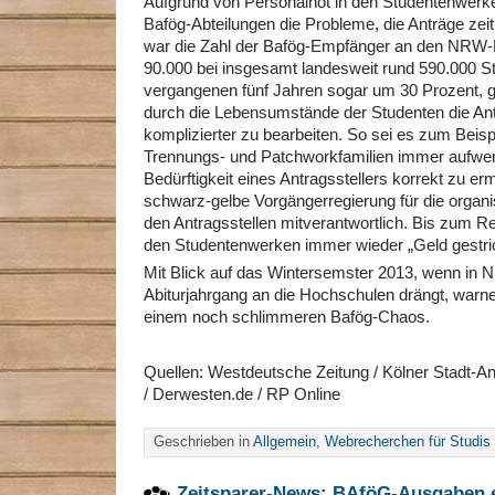
Aufgrund von Personalnot in den Studentenwerken
Bafög-Abteilungen die Probleme, die Anträge zeit
war die Zahl der Bafög-Empfänger an den NRW-
90.000 bei insgesamt landesweit rund 590.000 St
vergangenen fünf Jahren sogar um 30 Prozent, 
durch die Lebensumstände der Studenten die An
komplizierter zu bearbeiten. So sei es zum Beisp
Trennungs- und Patchworkfamilien immer aufwen
Bedürftigkeit eines Antragsstellers korrekt zu er
schwarz-gelbe Vorgängerregierung für die organ
den Antragsstellen mitverantwortlich. Bis zum 
den Studentenwerken immer wieder „Geld gestri
Mit Blick auf das Wintersemster 2013, wenn in 
Abiturjahrgang an die Hochschulen drängt, warn
einem noch schlimmeren Bafög-Chaos.
Quellen: Westdeutsche Zeitung / Kölner Stadt-A
/ Derwesten.de / RP Online
Geschrieben in
Allgemein
,
Webrecherchen für Studis
Zeitsparer-News: BAföG-Ausgaben 