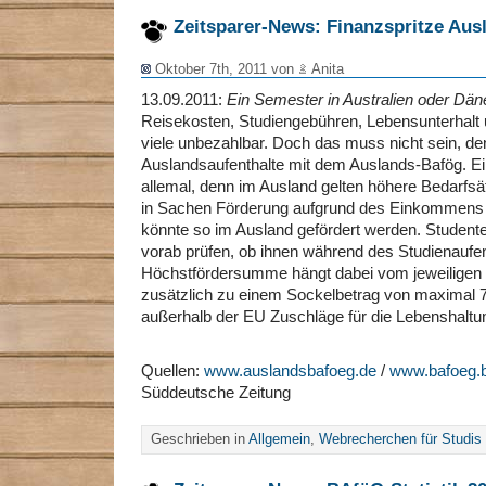
Zeitsparer-News: Finanzspritze Aus
Oktober 7th, 2011 von
Anita
13.09.2011:
Ein Semester in Australien oder Dä
Reisekosten, Studiengebühren, Lebensunterhalt 
viele unbezahlbar. Doch das muss nicht sein, den
Auslandsaufenthalte mit dem Auslands-Bafög. Ein
allemal, denn im Ausland gelten höhere Bedarfs
in Sachen Förderung aufgrund des Einkommens d
könnte so im Ausland gefördert werden. Studente
vorab prüfen, ob ihnen während des Studienaufen
Höchstfördersumme hängt dabei vom jeweiligen 
zusätzlich zu einem Sockelbetrag von maximal
außerhalb der EU Zuschläge für die Lebenshaltun
Quellen:
www.auslandsbafoeg.de
/
www.bafoeg.b
Süddeutsche Zeitung
Geschrieben in
Allgemein
,
Webrecherchen für Studis