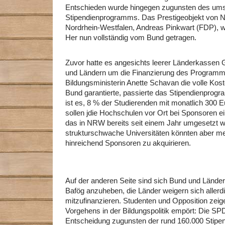
Entschieden wurde hingegen zugunsten des umst
Stipendienprogramms. Das Prestigeobjekt von N
Nordrhein-Westfalen, Andreas Pinkwart (FDP), 
Her nun vollständig vom Bund getragen.
Zuvor hatte es angesichts leerer Länderkassen
und Ländern um die Finanzierung des Progra
Bildungsministerin Anette Schavan die volle Ko
Bund garantierte, passierte das Stipendienprog
ist es, 8 % der Studierenden mit monatlich 300 E
sollen jdie Hochschulen vor Ort bei Sponsoren e
das in NRW bereits seit einem Jahr umgesetzt wir
strukturschwache Universitäten könnten aber me
hinreichend Sponsoren zu akquirieren.
Auf der anderen Seite sind sich Bund und Länder
Bafög anzuheben, die Länder weigern sich allerd
mitzufinanzieren. Studenten und Opposition zeig
Vorgehens in der Bildungspolitik empört: Die SPD 
Entscheidung zugunsten der rund 160.000 Stipe