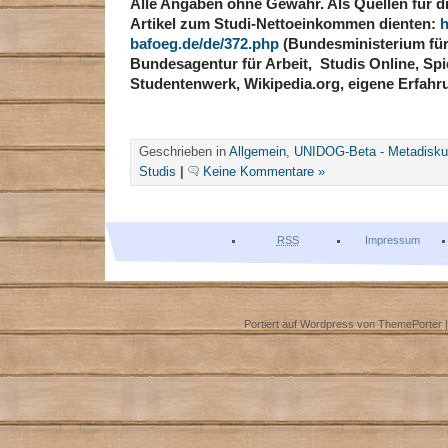
Alle Angaben ohne Gewähr. Als Quellen für d
Artikel zum Studi-Nettoeinkommen dienten:
h
bafoeg.de/de/372.php
(Bundesministerium für
Bundesagentur für Arbeit, Studis Online, Spi
Studentenwerk, Wikipedia.org, eigene Erfah
Geschrieben in
Allgemein
,
UNIDOG-Beta - Metadisku
Studis
|
Keine Kommentare »
RSS
Impressum
Portiert auf Wordpress von
ThemePorter
|