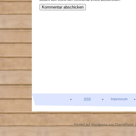
RSS
Impressum
Portiert auf Wordpress von
ThemePorter
|