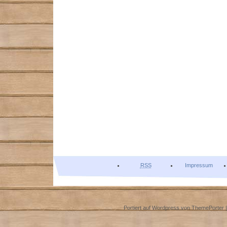
RSS
Impressum
Portiert auf Wordpress von
ThemePorter
|