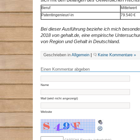
sich mit den Belangen des Gewerblichen Rechts
Beruf
Mittelwert
Patentingenieur/-in
79.540 €
Bei dieser Ausführung beziehe ich mich besonde
2018 von gehalt.de, eine empirische Untersu
von Region und Gehalt in Deutschland.
Geschrieben in
Allgemein
|
Keine Kommentare »
Einen Kommentar abgeben
Name
Mail (wird nicht angezeigt)
Website
CAPTCHA-Eingabe (erforderlich)