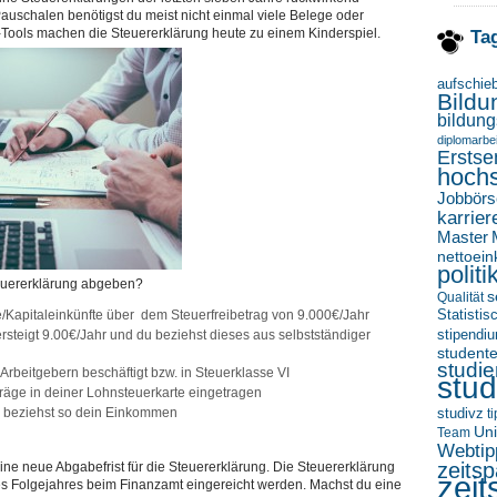
Pauschalen benötigst du meist nicht einmal viele Belege oder
-Tools machen die Steuererklärung heute zu einem Kinderspiel.
Ta
aufschie
Bildu
bildung
diplomarbei
Erstse
hoch
Jobbörs
karrier
Master
nettoei
politi
euererklärung abgeben?
s
Qualität
Statisti
e/Kapitaleinkünfte über dem Steuerfreibetrag von 9.000€/Jahr
stipendi
teigt 9.00€/Jahr und du beziehst dieses aus selbstständiger
student
studi
Arbeitgebern beschäftigt bzw. in Steuerklasse VI
stud
träge in deiner Lohnsteuerkarte eingetragen
d beziehst so dein Einkommen
studivz
t
Uni
Team
Webtip
zeitsp
ine neue Abgabefrist für die Steuererklärung. Die Steuererklärung
zeit
es Folgejahres beim Finanzamt eingereicht werden. Machst du eine