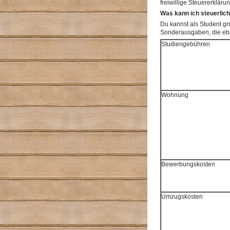
freiwillige Steuererklärun
Was kann ich steuerlic
Du kannst als Student gr
Sonderausgaben, die eben
Studiengebühren
Wohnung
Bewerbungskosten
Umzugskosten