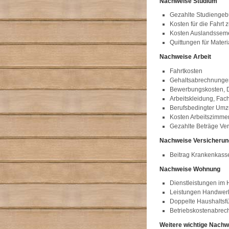
Nachweise Studium
Gezahlte Studiengeb
Kosten für die Fahrt z
Kosten Auslandssem
Quittungen für Mater
Nachweise Arbeit
Fahrtkosten
Gehaltsabrechnunge
Bewerbungskosten, D
Arbeitskleidung, Fach
Berufsbedingter Umzu
Kosten Arbeitszimme
Gezahlte Beträge Ve
Nachweise Versicherun
Beitrag Krankenkasse
Nachweise Wohnung
Dienstleistungen im 
Leistungen Handwerke
Doppelte Haushaltsf
Betriebskostenabrec
Weitere wichtige Nachw