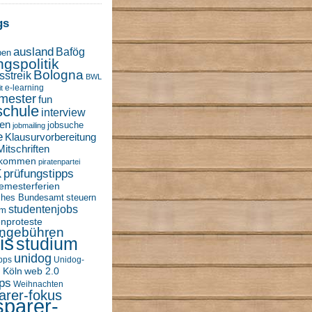
gs
ausland
Bafög
ben
ngspolitik
Bologna
sstreik
BWL
e-learning
t
mester
fun
schule
interview
en
jobsuche
jobmailing
e
Klausurvorbereitung
Mitschriften
nkommen
piratenpartei
k
prüfungstipps
emesterferien
sches Bundesamt
steuern
studentenjobs
um
enproteste
engebühren
is
studium
unidog
ipps
Unidog-
 Köln
web 2.0
ps
Weihnachten
arer-fokus
sparer-