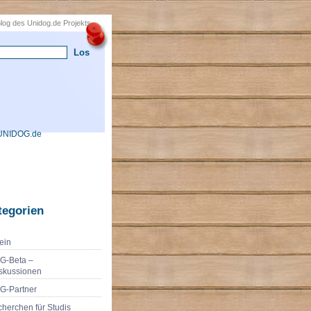
 Blog des Unidog.de Projekts
UNIDOG.de
tegorien
ein
G-Beta –
skussionen
G-Partner
herchen für Studis