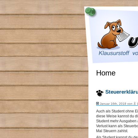
Home
Steuererklär
Januar 16th, 2018 von
L
Auch als Student ohne 
diese Weise kannst du di
Student mehr Ausgaben a
Verlust kann als Steuer
Mal Steuern zahlst.
Als Student kannst du de