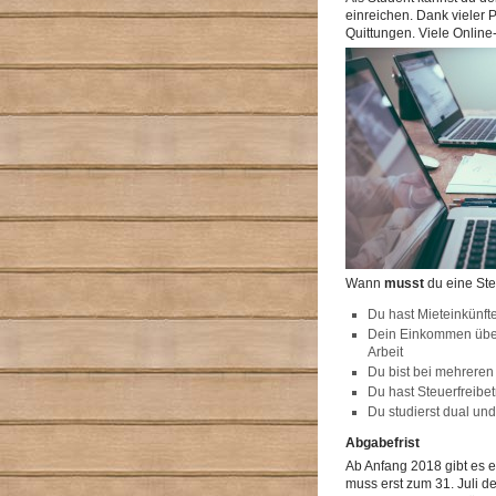
einreichen. Dank vieler 
Quittungen. Viele Online
Wann
musst
du eine St
Du hast Mieteinkünft
Dein Einkommen übers
Arbeit
Du bist bei mehreren 
Du hast Steuerfreibe
Du studierst dual un
Abgabefrist
Ab Anfang 2018 gibt es e
muss erst zum 31. Juli d