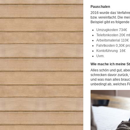
Pauschalen
2016 wurde das Verfahre
bzw. vereinfacht. Die m
Beispiel gibt es folgend
Umzugkosten 734€
Telefonkosten 20€ mt
Arbeitsmaterial 110€
Fahrtkosten 0,30€ pr
Kontoführung 16€
Uvm.
Wie mache ich meine S
Alles schön und gut, abe
schrecken davor zurück, 
und was man alles brauch
unbedingt ab, welches Fi