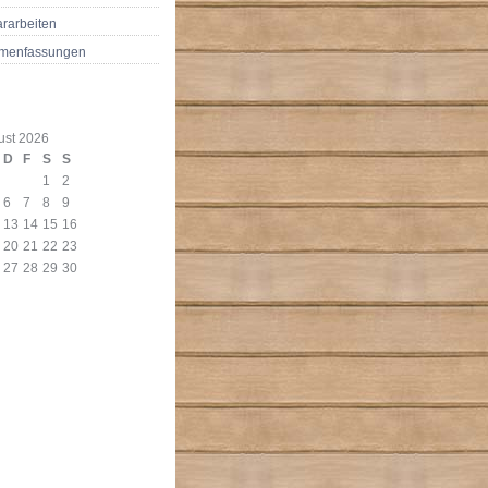
rarbeiten
menfassungen
ust 2026
D
F
S
S
1
2
6
7
8
9
13
14
15
16
20
21
22
23
27
28
29
30