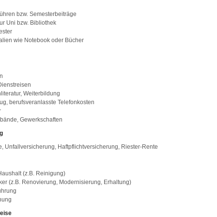
ühren bzw. Semesterbeiträge
ur Uni bzw. Bibliothek
ester
ialien wie Notebook oder Bücher
n
ienstreisen
literatur, Weiterbildung
g, berufsveranlasste Telefonkosten
r
rbände, Gewerkschaften
g
, Unfallversicherung, Haftpflichtversicherung, Riester-Rente
Haushalt (z.B. Reinigung)
r (z.B. Renovierung, Modernisierung, Erhaltung)
ührung
hung
eise