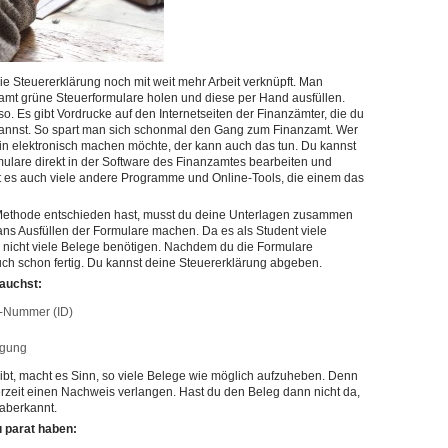
ie Steuererklärung noch mit weit mehr Arbeit verknüpft. Man
amt grüne Steuerformulare holen und diese per Hand ausfüllen.
so. Es gibt Vordrucke auf den Internetseiten der Finanzämter, die du
 kannst. So spart man sich schonmal den Gang zum Finanzamt. Wer
in elektronisch machen möchte, der kann auch das tun. Du kannst
ulare direkt in der Software des Finanzamtes bearbeiten und
ibt es auch viele andere Programme und Online-Tools, die einem das
 Methode entschieden hast, musst du deine Unterlagen zusammen
ns Ausfüllen der Formulare machen. Da es als Student viele
u nicht viele Belege benötigen. Nachdem du die Formulare
 auch schon fertig. Du kannst deine Steuererklärung abgeben.
rauchst:
ns-Nummer (ID)
igung
bt, macht es Sinn, so viele Belege wie möglich aufzuheben. Denn
rzeit einen Nachweis verlangen. Hast du den Beleg dann nicht da,
 aberkannt.
u parat haben: