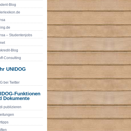
udent-Blog
erlexikon.de
nsa
ling.de
sa – Studentenjobs
.net
nkredit-Blog
ff-Consulting
hr UNIDOG
 bei Twitter
IDOG-Funktionen
d Dokumente
di publizieren
eitungen
rtipps
iften