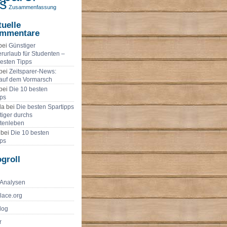
s
Zusammenfassung
tuelle
mmentare
bei
Günstiger
urlaub für Studenten –
besten Tipps
bei
Zeitsparer-News:
 auf dem Vormarsch
bei
Die 10 besten
pps
a bei
Die besten Spartipps
tiger durchs
tenleben
 bei
Die 10 besten
pps
groll
-Analysen
lace.org
log
r