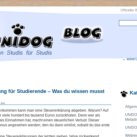
Offizieller
→ www.
ung für Studierende – Was du wissen musst
Ka
isa
Allgem
Einkommen kann man eine Steuererklärung abgeben. Warum? Auf
UNIDO
r viele hundert bis tausend Euros zurückholen. Denn wer als
Metadi
ls Einnahmen hat, macht einen steuerlichen Verlust. Dieser
bonus angesehen werden, den du dann einlöst, sobald du das erste
UNIDO
Webrec
ine Steuererklärungen der letzten sieben Jahre rückwirkend