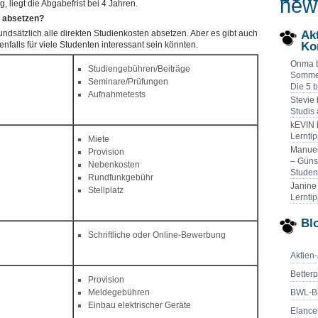
new
g, liegt die Abgabefrist bei 4 Jahren.
h absetzen?
undsätzlich alle direkten Studienkosten absetzen. Aber es gibt auch
Ak
falls für viele Studenten interessant sein könnten.
Ko
Onma 
Studiengebühren/Beiträge
Sommer
Seminare/Prüfungen
Die 5 
Aufnahmetests
Stevie
Studis
kEVIN 
Lernti
Miete
Manuel
Provision
– Güns
Nebenkosten
Studen
Rundfunkgebühr
Janine
Stellplatz
Lernti
Blo
Schriftliche oder Online-Bewerbung
Aktien
Betterp
Provision
BWL-B
Meldegebühren
Einbau elektrischer Geräte
Elance