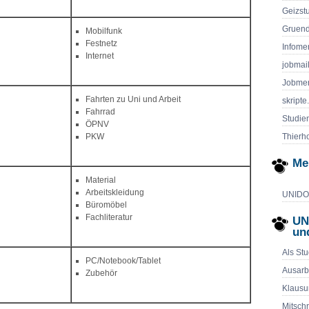
Geizst
Gruend
Mobilfunk
Festnetz
Infome
Internet
jobmai
Jobmen
Fahrten zu Uni und Arbeit
skripte
Fahrrad
Studie
ÖPNV
Thierho
PKW
Me
Material
Arbeitskleidung
UNIDOG
Büromöbel
Fachliteratur
UN
un
Als Stu
PC/Notebook/Tablet
Ausarb
Zubehör
Klausu
Mitschr