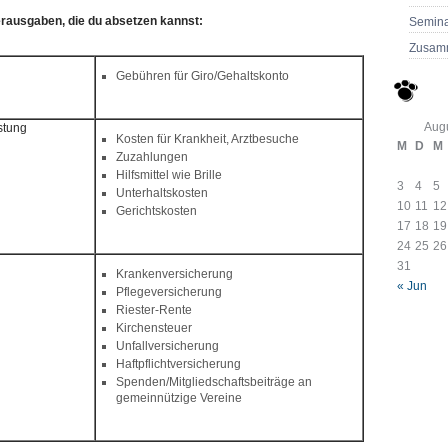
rausgaben, die du absetzen kannst:
Semina
Zusam
Gebühren für Giro/Gehaltskonto
Aug
stung
Kosten für Krankheit, Arztbesuche
M
D
M
Zuzahlungen
Hilfsmittel wie Brille
3
4
5
Unterhaltskosten
10
11
12
Gerichtskosten
17
18
19
24
25
26
31
Krankenversicherung
« Jun
Pflegeversicherung
Riester-Rente
Kirchensteuer
Unfallversicherung
Haftpflichtversicherung
Spenden/Mitgliedschaftsbeiträge an
gemeinnützige Vereine