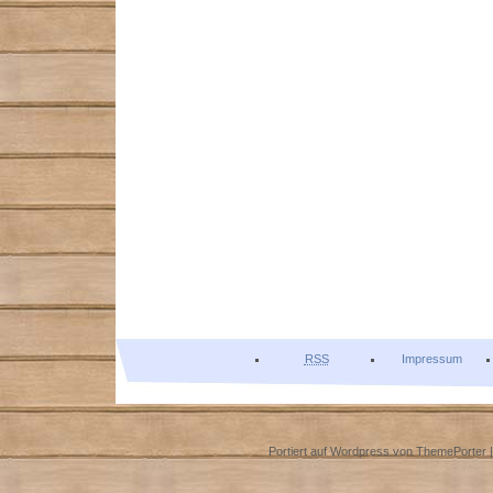
RSS
Impressum
Portiert auf Wordpress von
ThemePorter
|