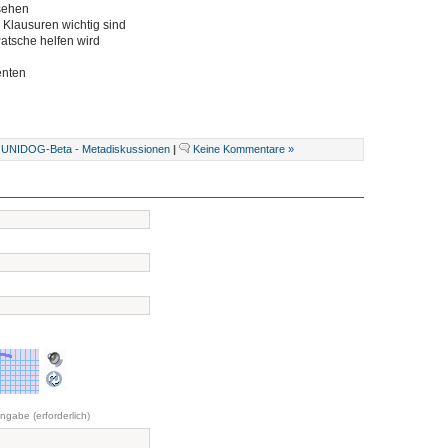
 sehen
ne Klausuren wichtig sind
 Patsche helfen wird
enten
,
UNIDOG-Beta - Metadiskussionen
|
Keine Kommentare »
abe (erforderlich)