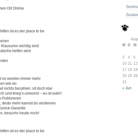
Semina
inen Ort Online
Zusam
ilfen ist es der place to be
Aug
 sehen
M
D
M
ne Klausuren wichtig sind
 Patsche helfen wird
3
4
5
enten
10
11
12
17
18
19
24
25
26
nd es werden immer mehr
31
ben wie du
« Jun
d nichts bezahlen, ist doch klar
ch und krieg’s umsonst – es ist wahr!
s Publizieren
st, desto mehr kannst du verdienen
Zurück-Garantie
ren, besuchs heute noch!
ilfen ist es der place to be