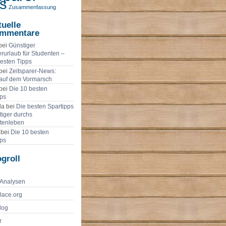
s
Zusammenfassung
tuelle
mmentare
bei
Günstiger
urlaub für Studenten –
besten Tipps
bei
Zeitsparer-News:
 auf dem Vormarsch
bei
Die 10 besten
pps
a bei
Die besten Spartipps
tiger durchs
tenleben
 bei
Die 10 besten
pps
groll
-Analysen
lace.org
log
r