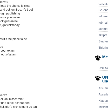
ike you
Geizst
oad the choice is clear
d get ‘em free, it’s true!
Gruend
ough publishing
Infome
e more you make
ack guarantee
jobmai
, go visit today!
Jobmen
skripte
s it’s the place to be
Studie
see
Thierho
to your exam
u out of a jam
Me
UNIDOG
UN
un
Als Stu
Ausarb
 wäre?
der Uni mitschreibt
Klausu
ft und Block schnappen
st, gibt’s nichts mehr zu tun
Mitschr