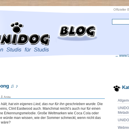
Offizieller
→ www.
Song ♫ ♪
Ka
n
Anita
Allgem
hält, hat ein eigenes Lied, das nur für ihn geschrieben wurde.
Die
UNIDO
eins, Clint Eastwood auch. Manchmal reicht’s auch nur für einen
Metadi
eine Erkennungsmelodie. Große Weltmarken wie Coca Cola oder
ie würde man wissen, wie der Sommer schmeckt, wenn nicht das
UNIDO
 wäre?
Webrec