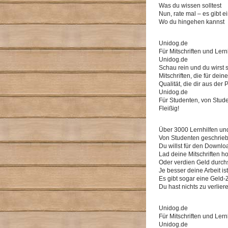
Was du wissen solltest
Nun, rate mal – es gibt e
Wo du hingehen kannst
Unidog.de
Für Mitschriften und Lernh
Unidog.de
Schau rein und du wirst
Mitschriften, die für dei
Qualität, die dir aus der
Unidog.de
Für Studenten, von Stud
Fleißig!
Über 3000 Lernhilfen u
Von Studenten geschrie
Du willst für den Downloa
Lad deine Mitschriften ho
Oder verdien Geld durch
Je besser deine Arbeit i
Es gibt sogar eine Geld-
Du hast nichts zu verlie
Unidog.de
Für Mitschriften und Lernh
Unidog.de