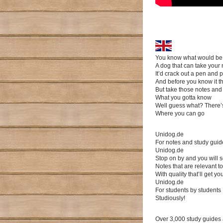
You know what would be
A dog that can take your 
It’d crack out a pen and 
And before you know it th
But take those notes and
What you gotta know
Well guess what? There’s
Where you can go
Unidog.de
For notes and study guide
Unidog.de
Stop on by and you will 
Notes that are relevant 
With quality that’ll get yo
Unidog.de
For students by students
Studiously!
Over 3,000 study guides