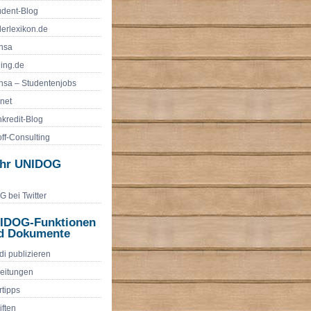
udent-Blog
erlexikon.de
nsa
ling.de
sa – Studentenjobs
.net
nkredit-Blog
ff-Consulting
hr UNIDOG
 bei Twitter
IDOG-Funktionen
d Dokumente
di publizieren
eitungen
rtipps
iften