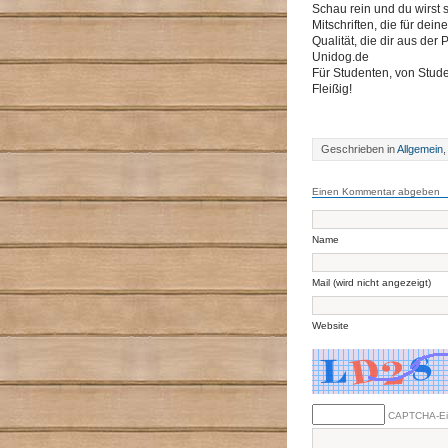
Schau rein und du wirst
Mitschriften, die für dei
Qualität, die dir aus der
Unidog.de
Für Studenten, von Stud
Fleißig!
Geschrieben in
Allgemein
Einen Kommentar abgeben
Name
Mail (wird nicht angezeigt)
Website
CAPTCHA-Eing