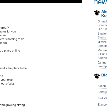
new
Ak
Ko
Onma 
Sommer
 great?
Die 5 
notes for you
Stevie
paper
Studis
ere’s nothing to do
kEVIN 
 learn
Lernti
Manuel
 a place online
– Güns
Studen
Janine
Lernti
s it’s the place to be
Blo
see
to your exam
u out of a jam
Aktien
Betterp
BWL-B
Elance
 and growing strong