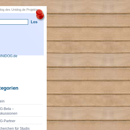
 Blog des Unidog.de Projekts
UNIDOG.de
tegorien
ein
G-Beta –
skussionen
G-Partner
herchen für Studis