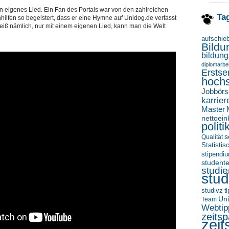
n eigenes Lied. Ein Fan des Portals war von den zahlreichen
Ta
nhilfen so begeistert, dass er eine Hymne auf Unidog.de verfasst
eiß nämlich, nur mit einem eigenen Lied, kann man die Welt
aufschie
Bildu
bildung
diplomarbei
Erstse
hoch
Jobbörs
karrier
Master
nettoei
politi
s
Qualität
Statisti
stipendi
student
studi
stud
studivz
t
Uni
Team
Webtip
zeitsp
zeit