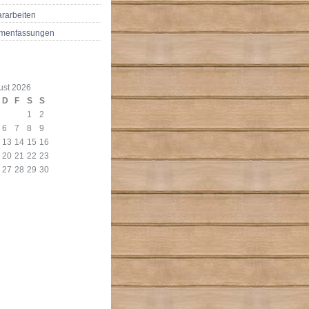
rarbeiten
menfassungen
ust 2026
D
F
S
S
1
2
6
7
8
9
13
14
15
16
20
21
22
23
27
28
29
30