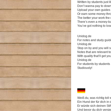
Written by students just l
Don’t wanna pay to downl
Upload your own guides an
Or earn some money thr
The better your work th
There’s even a money-b
You’ve got nothing to lose
Unidog.de
For notes and study guide
Unidog.de
Stop on by and you will 
Notes that are relevant 
With quality that’ll get yo
Unidog.de
For students by students
Studiously!
Weiß du, was richtig toll
Ein Hund der für dich in 
Er würde sich deinen Sti
Und bevor du dich versieh