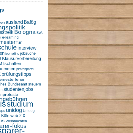
gs
ausland
Bafög
ben
ngspolitik
Bologna
sstreik
BWL
e-learning
t
mester
fun
schule
interview
en
jobsuche
jobmailing
e
Klausurvorbereitung
Mitschriften
nkommen
piratenpartei
k
prüfungstipps
emesterferien
sches Bundesamt
steuern
studentenjobs
um
enproteste
engebühren
is
studium
unidog
ipps
Unidog-
 Köln
web 2.0
ps
Weihnachten
arer-fokus
sparer-