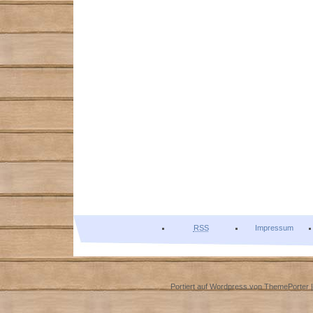
RSS
Impressum
Portiert auf Wordpress von
ThemePorter
|