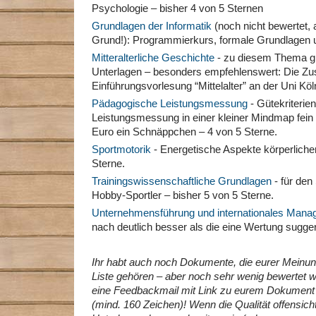
Psychologie – bisher 4 von 5 Sternen
Grundlagen der Informatik
(noch nicht bewertet, 
Grund!): Programmierkurs, formale Grundlagen
Mitteralterliche Geschichte
- zu diesem Thema gi
Unterlagen – besonders empfehlenswert: Die 
Einführungsvorlesung “Mittelalter” an der Uni Köl
Pädagogische Leistungsmessung
- Gütekriteri
Leistungsmessung in einer kleiner Mindmap fein s
Euro ein Schnäppchen – 4 von 5 Sterne.
Sportmotorik
- Energetische Aspekte körperlicher 
Sterne.
Trainingswissenschaftliche Grundlagen
- für de
Hobby-Sportler – bisher 5 von 5 Sterne.
Unternehmensführung und internationales Man
nach deutlich besser als die eine Wertung suggeri
Ihr habt auch noch Dokumente, die eurer Meinung
Liste gehören – aber noch sehr wenig bewertet 
eine Feedbackmail mit Link zu eurem Dokument
(mind. 160 Zeichen)! Wenn die Qualität offensicht