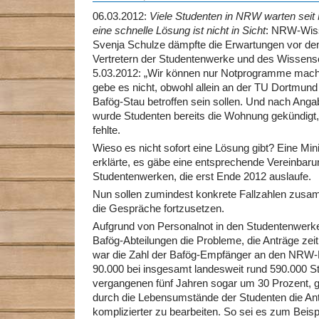
06.03.2012:
Viele Studenten in NRW warten seit 
eine schnelle Lösung ist nicht in Sicht
: NRW-Wiss
Svenja Schulze dämpfte die Erwartungen vor dem
Vertretern der Studentenwerke und des Wissens
5.03.2012: „Wir können nur Notprogramme mach
gebe es nicht, obwohl allein an der TU Dortmun
Bafög-Stau betroffen sein sollen. Und nach Anga
wurde Studenten bereits die Wohnung gekündigt, 
fehlte.
Wieso es nicht sofort eine Lösung gibt? Eine Mi
erklärte, es gäbe eine entsprechende Vereinbaru
Studentenwerken, die erst Ende 2012 auslaufe.
Nun sollen zumindest konkrete Fallzahlen zus
die Gespräche fortzusetzen.
Aufgrund von Personalnot in den Studentenwerken
Bafög-Abteilungen die Probleme, die Anträge zeit
war die Zahl der Bafög-Empfänger an den NRW-
90.000 bei insgesamt landesweit rund 590.000 St
vergangenen fünf Jahren sogar um 30 Prozent, 
durch die Lebensumstände der Studenten die An
komplizierter zu bearbeiten. So sei es zum Beisp