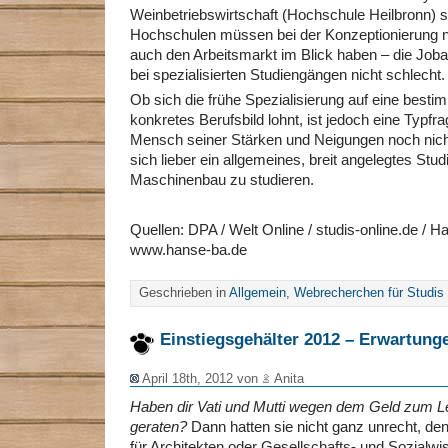
Weinbetriebswirtschaft (Hochschule Heilbronn) s
Hochschulen müssen bei der Konzeptionierung 
auch den Arbeitsmarkt im Blick haben – die Job
bei spezialisierten Studiengängen nicht schlecht.
Ob sich die frühe Spezialisierung auf eine besti
konkretes Berufsbild lohnt, ist jedoch eine Typfra
Mensch seiner Stärken und Neigungen noch nicht
sich lieber ein allgemeines, breit angelegtes St
Maschinenbau zu studieren.
Quellen: DPA / Welt Online / studis-online.de /
www.hanse-ba.de
Geschrieben in
Allgemein
,
Webrecherchen für Studis
Einstiegsgehälter 2012 – Erwartunge
April 18th, 2012 von
Anita
Haben dir Vati und Mutti wegen dem Geld zum Le
geraten?
Dann hatten sie nicht ganz unrecht, den
für Architekten oder Gesellschafts- und Sozialwi