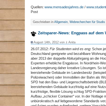
Quellen:
www.mensadesjahres.de
/
www.studen
Post
Geschrieben in
Allgemein
,
Webrecherchen für Studis
Zeitsparer-News: Engpass auf dem
August 14th, 2012 von
Anita
26.07.2012:
Für Studenten wird es eng
: Schon je
Deutschland geeignete und bezahlbare Wohnung
aber 2013 der doppelte Abiturjahrgang an die Ho
Experten erhebliche Engpässe. In Nordrhein-West
Landesregierung daher kreative Lösungen. So is
leerstehende Gebäude im Landesbesitz (beispiel
Polizeiwachen) oder Immobilien der Bahn als W
SPD hat den Bau- und Liegenschaftsbetrieb (BLB)
leerstehenden Gebäude kurzfristig auf eine Nutzu
kurzfristige, flexible Lösung schlug SPD-Frakti
Aufbau „schicker Container“ vor. In der Notlag
unbürokratisch auf liebgewordene Standards ver
und Asten wurden aufgefordert, weitere Vorschlä