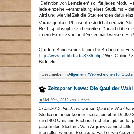
„Definition von Lernzielen“ soll für jedes Modul 
jede einzelne Veranstaltung eines Studiums – def
wird und wie viel Zeit die Studierenden dafür ein
Vorausgeplant: Philosophiestudi hat neunzig Stun
Rechtsphilosophie zu begreifen. Danach bitte d
einem Exposé von acht Seiten nachweisen. Ein 
Quellen: Bundesministerium für Bildung und Fo
http://www.bmbf.de/de/3336.php
/ Welt Online / Z
Bielefeld
Geschrieben in
Allgemein
,
Webrecherchen für Studis
Zeitsparer-News: Die Qaul der Wahl
Mai 30th, 2012 von
Anita
07.05.2012:
Noch nie war die Qual der Wahl für 
Studienanfänger können heute aus über 16.000 
rund 400 Unis und Fachhochschulen gibt es für j
passendes Studium: Vom Argrarwissenschaftler 
man alles werden. Exotische Fächer wie Assyriol