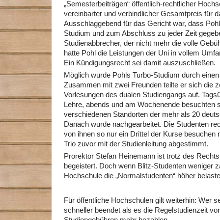
„Semesterbeiträgen“ öffentlich-rechtlicher Hochsc
vereinbarter und verbindlicher Gesamtpreis für 
Ausschlaggebend für das Gericht war, dass Pohl
Studium und zum Abschluss zu jeder Zeit gegebe
Studienabbrecher, der nicht mehr die volle Geb
hatte Pohl die Leistungen der Uni in vollem Um
Ein Kündigungsrecht sei damit auszuschließen.
Möglich wurde Pohls Turbo-Studium durch einen 
Zusammen mit zwei Freunden teilte er sich die ze
Vorlesungen des dualen Studiengangs auf. Tagsüb
Lehre, abends und am Wochenende besuchten s
verschiedenen Standorten der mehr als 20 deut
Danach wurde nachgearbeitet. Die Studenten rec
von ihnen so nur ein Drittel der Kurse besuchen 
Trio zuvor mit der Studienleitung abgestimmt.
Prorektor Stefan Heinemann ist trotz des Rechts
begeistert. Doch wenn Blitz-Studenten weniger 
Hochschule die „Normalstudenten“ höher belast
Für öffentliche Hochschulen gilt weiterhin: Wer s
schneller beendet als es die Regelstudienzeit vo