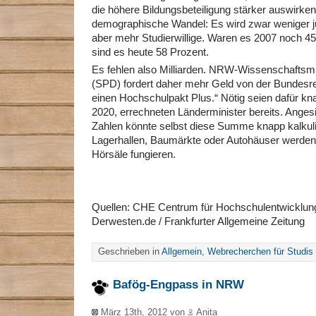
die höhere Bildungsbeteiligung stärker auswirken
demographische Wandel: Es wird zwar weniger 
aber mehr Studierwillige. Waren es 2007 noch 4
sind es heute 58 Prozent.
Es fehlen also Milliarden. NRW-Wissenschaftsmi
(SPD) fordert daher mehr Geld von der Bundesre
einen Hochschulpakt Plus.“ Nötig seien dafür kn
2020, errechneten Länderminister bereits. Ange
Zahlen könnte selbst diese Summe knapp kalkulie
Lagerhallen, Baumärkte oder Autohäuser werden 
Hörsäle fungieren.
Quellen: CHE Centrum für Hochschulentwicklun
Derwesten.de / Frankfurter Allgemeine Zeitung
Geschrieben in
Allgemein
,
Webrecherchen für Studis
Bafög-Engpass in NRW
März 13th, 2012 von
Anita