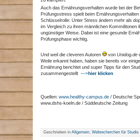
zu kämpfen.
Auch das Ernährungsverhalten wurde bei der Bef
Prüfungsstress spielt beim Ernährungsverhalten 
Schlüsselrolle: Unter Stress ändern mehr als dop
im Vergleich zu ihren männlichen Kommilitonen i
ungünstiger Weise. Dabei ist eine gesunde Ernäh
Prüfungsphase wichtig.
Und weil die cleveren Autoren
von
Unidog.de
d
Weile erkannt haben, haben sie bereits vor einig
Ernährung berichtet und super Tipps für den Stud
zusammengestellt
—>
hier klicken
Quellen:
www.healthy-campus.de
/ Deutsche Sp
www.dshs-koeln.de / Süddeutsche Zeitung
Geschrieben in
Allgemein
,
Webrecherchen für Studis