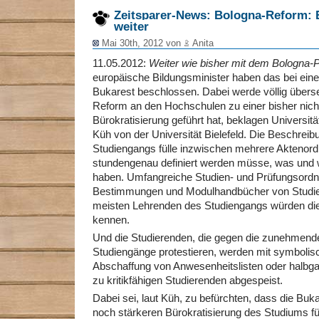
Zeitsparer-News: Bologna-Reform: 
weiter
Mai 30th, 2012 von
Anita
11.05.2012:
Weiter wie bisher mit dem Bologna-
europäische Bildungsminister haben das bei eine
Bukarest beschlossen. Dabei werde völlig übers
Reform an den Hochschulen zu einer bisher nich
Bürokratisierung geführt hat, beklagen Universit
Küh von der Universität Bielefeld. Die Beschreib
Studiengangs fülle inzwischen mehrere Aktenordne
stundengenau definiert werden müsse, was und w
haben. Umfangreiche Studien- und Prüfungsordn
Bestimmungen und Modulhandbücher von Studien
meisten Lehrenden des Studiengangs würden di
kennen.
Und die Studierenden, die gegen die zunehmende
Studiengänge protestieren, werden mit symbol
Abschaffung von Anwesenheitslisten oder halbg
zu kritikfähigen Studierenden abgespeist.
Dabei sei, laut Küh, zu befürchten, dass die Buk
noch stärkeren Bürokratisierung des Studiums fü