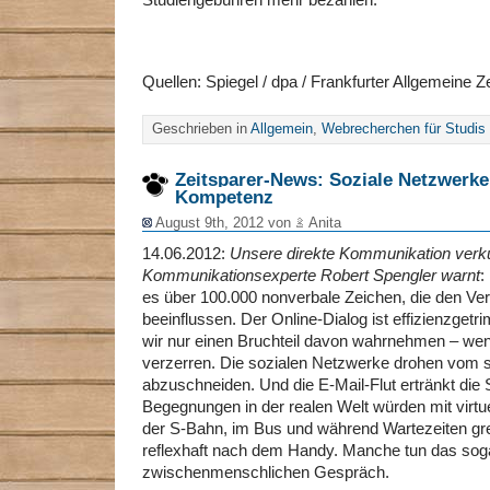
Studiengebühren mehr bezahlen.
Quellen: Spiegel / dpa / Frankfurter Allgemeine Z
Geschrieben in
Allgemein
,
Webrecherchen für Studis
Zeitsparer-News: Soziale Netzwerke
Kompetenz
August 9th, 2012 von
Anita
14.06.2012:
Unsere direkte Kommunikation ver
Kommunikationsexperte Robert Spengler warnt
:
es über 100.000 nonverbale Zeichen, die den Verl
beeinflussen. Der Online-Dialog ist effizienzget
wir nur einen Bruchteil davon wahrnehmen – wenn
verzerren. Die sozialen Netzwerke drohen vom 
abzuschneiden. Und die E-Mail-Flut ertränkt die 
Begegnungen in der realen Welt würden mit virtue
der S-Bahn, im Bus und während Wartezeiten gre
reflexhaft nach dem Handy. Manche tun das soga
zwischenmenschlichen Gespräch.