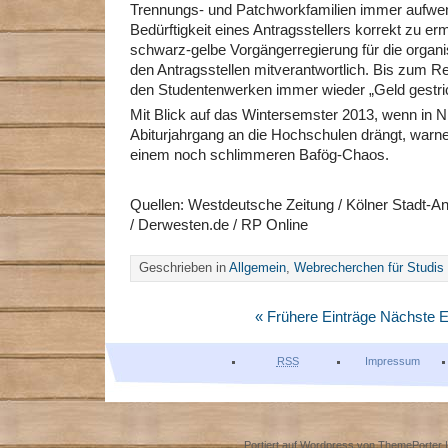
Trennungs- und Patchworkfamilien immer aufwen
Bedürftigkeit eines Antragsstellers korrekt zu er
schwarz-gelbe Vorgängerregierung für die organ
den Antragsstellen mitverantwortlich. Bis zum 
den Studentenwerken immer wieder „Geld gestri
Mit Blick auf das Wintersemster 2013, wenn in 
Abiturjahrgang an die Hochschulen drängt, warn
einem noch schlimmeren Bafög-Chaos.
Quellen: Westdeutsche Zeitung / Kölner Stadt-A
/ Derwesten.de / RP Online
Geschrieben in
Allgemein
,
Webrecherchen für Studis
« Frühere Einträge
Nächste E
RSS
Impressum
Portiert auf Wordpress von
ThemePorter
|