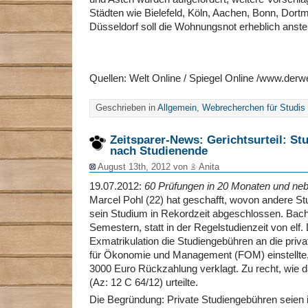
Städten wie Bielefeld, Köln, Aachen, Bonn, Dor
Düsseldorf soll die Wohnungsnot erheblich anste
Quellen: Welt Online / Spiegel Online /www.derw
Geschrieben in
Allgemein
,
Webrecherchen für Studis
Zeitsparer-News: Gerichtsurteil: S
nach Studienende
August 13th, 2012 von
Anita
19.07.2012:
60 Prüfungen in 20 Monaten und neb
Marcel Pohl (22) hat geschafft, wovon andere St
sein Studium in Rekordzeit abgeschlossen. Bache
Semestern, statt in der Regelstudienzeit von elf.
Exmatrikulation die Studiengebühren an die pri
für Ökonomie und Management (FOM) einstellte,
3000 Euro Rückzahlung verklagt. Zu recht, wie 
(Az: 12 C 64/12) urteilte.
Die Begründung: Private Studiengebühren seien