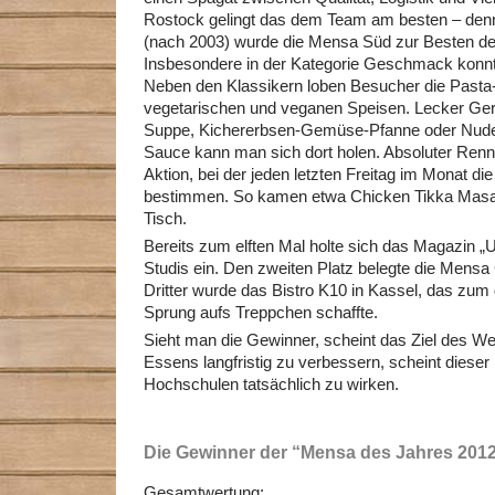
Rostock gelingt das dem Team am besten – denn
(nach 2003) wurde die Mensa Süd zur Besten d
Insbesondere in der Kategorie Geschmack konnte
Neben den Klassikern loben Besucher die Pasta-
vegetarischen und veganen Speisen. Lecker Ger
Suppe, Kichererbsen-Gemüse-Pfanne oder Nudel
Sauce kann man sich dort holen. Absoluter Renne
Aktion, bei der jeden letzten Freitag im Monat d
bestimmen. So kamen etwa Chicken Tikka Masal
Tisch.
Bereits zum elften Mal holte sich das Magazin „
Studis ein. Den zweiten Platz belegte die Mensa
Dritter wurde das Bistro K10 in Kassel, das zum d
Sprung aufs Treppchen schaffte.
Sieht man die Gewinner, scheint das Ziel des We
Essens langfristig zu verbessern, scheint dieser
Hochschulen tatsächlich zu wirken.
Die Gewinner der “Mensa des Jahres 201
Gesamtwertung: