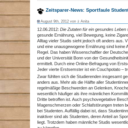
Zeitsparer-News: Sportfaule Studen
August 9th, 2012 von
Anita
12.06.2012:
Die Zutaten für ein gesundes Leben s
gesunde Ernährung, viel Bewegung, keine Zigare
Alltag vieler Studis sieht jedoch oft anders aus.
und eine unausgewogene Ernährung sind keine 
Regel. Das haben Wissenschaftler der Deutsche
und der Universität Bonn von der Gesundheitsini
ermittelt. Durch eine Online-Befragung von Ers
Jeder vierte Erstsemster ist ein Couchpotato – tr
Zwar fühlten sich die Studierenden insgesamt ges
anders aus. Mehr als die Hälfte aller Studentinne
regelmäßige Beschwerden an Gelenken, Knoche
wesentlich häufiger als ihre männlichen Kommilit
Dritte betroffen ist. Auch psychovegetative Bes
Magenschmerzen oder Schlafstörungen treten bei
bei Studenten. Auffällig dabei ist, dass Studentin
inaktiver sind als Studenten, deren Anteil an Spo
liegt. Trotzdem haben männliche Studis wesentli